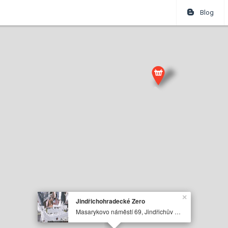
Blog
×
Jindřichohradecké Zero
Masarykovo náměstí 69, Jindřichův Hradec