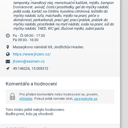
tamponky, mandlový olej, menstruační kalíšek, mýdlo, šampon
Domácnost:
aviváž, čistící prostředky, gel do myčky nádobí,
jedlá soda, kartáč na čištění, kyselina citrónová, leštidlo do
myčky nádobí, lufa, máchadlo, mýdlo na praní, péče o
domácnost, perkarbonát, prací gel, prací prášek, prášek do
myčky nádobí, prostředek na mytí nádobí, soda na praní, sůl do
myčky nádobí, TAED, WC gel, žlučové mýdlo, zubní pasta
Po - Čt 09:30 - 17:30
Pá 09:30 - 16:30
Masarykovo náměstí 69, Jindřichův Hradec
https://www.jhzero.cz/
jhzero@seznam.cz
49.146226, 15.003312
Komentáře a hodnocení
Pro přidání komentáře nebo hodnocení se, prosím,
přihlašte
. Pokud ještě nemáte účet,
zaregistrujte se
.
Toto místo ještě nebylo hodnoceno.
Buďte první, kdo jej ohodnotí.