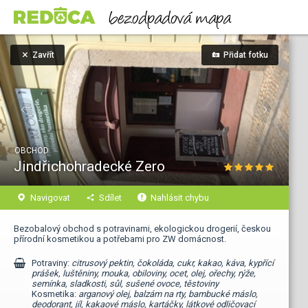
Zavřít
Přidat fotku
OBCHOD
Jindřichohradecké Zero
Navigovat
Sdílet
Nahlásit chybu
Bezobalový obchod s potravinami, ekologickou drogerií, českou
přírodní kosmetikou a potřebami pro ZW domácnost.
Potraviny:
citrusový pektin, čokoláda, cukr, kakao, káva, kypřící
prášek, luštěniny, mouka, obiloviny, ocet, olej, ořechy, rýže,
semínka, sladkosti, sůl, sušené ovoce, těstoviny
Kosmetika:
arganový olej, balzám na rty, bambucké máslo,
deodorant, jíl, kakaové máslo, kartáčky, látkové odličovací